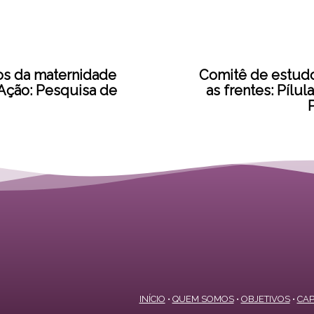
os da maternidade
Comitê de estudo
 Ação: Pesquisa de
as frentes: Pílu
INÍCIO
•
QUEM SOMOS
•
OBJETIVOS
•
CAP