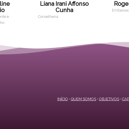
line
Liana Irani Affonso
Roge
io
Cunha
Embaixado
ente e
Conselheira
lho
INÍCIO
•
QUEM SOMOS
•
OBJETIVOS
•
CAP