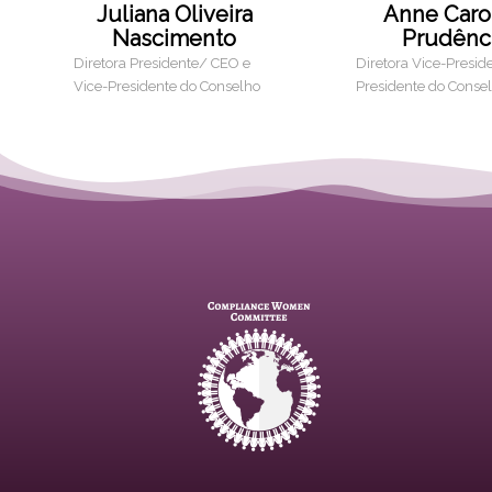
Juliana Oliveira
Anne Caro
Nascimento
Prudênc
Diretora Presidente/ CEO e
Diretora Vice-Presid
Vice-Presidente do Conselho
Presidente do Conse