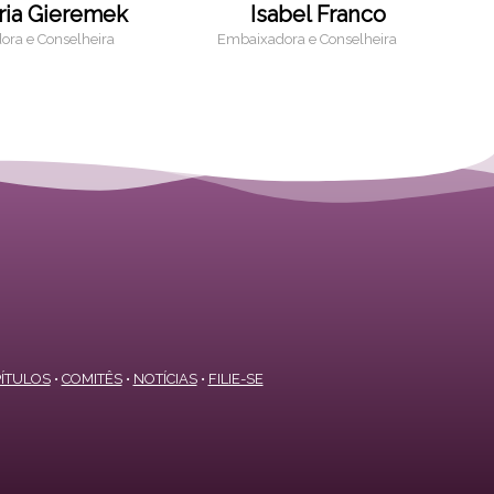
ria Gieremek
Isabel Franco
ra e Conselheira
Embaixadora e Conselheira
ÍTULOS
•
COMITÊS
•
NOTÍCIAS
•
FILIE-SE