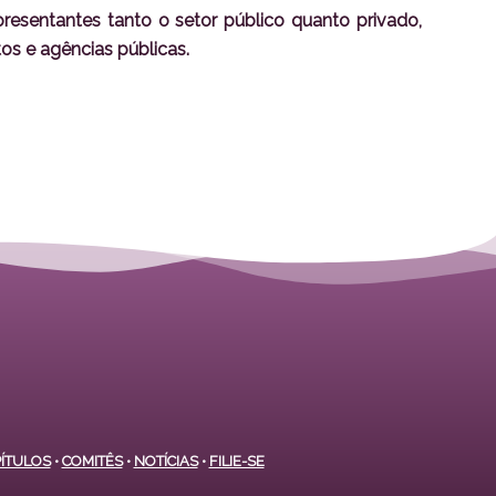
epresentantes tanto o setor público quanto privado,
os e agências públicas.
ÍTULOS
•
COMITÊS
•
NOTÍCIAS
•
FILIE-SE