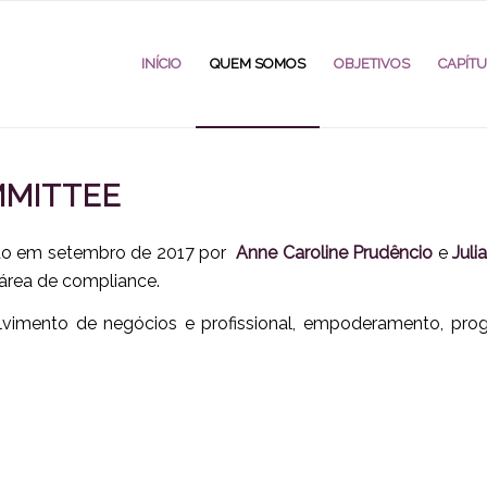
INÍCIO
QUEM SOMOS
OBJETIVOS
CAPÍT
MITTEE
do em setembro de 2017 por
Anne Caroline Prudêncio
e
Juli
 área de
compliance
.
mento de negócios e profissional, empoderamento, progra